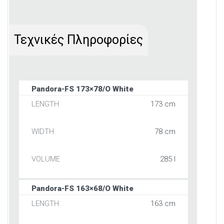
Τεχνικές Πληροφορίες
Pandora-FS 173×78/O White
173 cm
78 cm
285 l
Pandora-FS 163×68/O White
163 cm